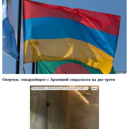
Оверчук: товарооборот с Арменией сократился на две трети
РЕКЛАМА • ООО СТРОИТЕЛЬНЫЙ ТОРГОВЫЙ ДОМ «ПЕТРОВИЧ». ИНН: 7802348846