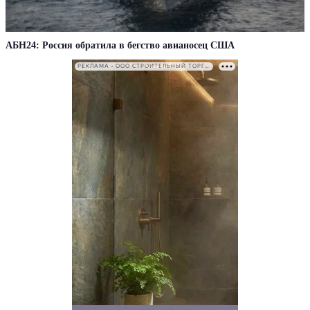
АБН24: Россия обратила в бегство авианосец США
РЕКЛАМА • ООО СТРОИТЕЛЬНЫЙ ТОРГОВЫЙ ДОМ «ПЕТРОВИЧ». ИНН: 7802348846