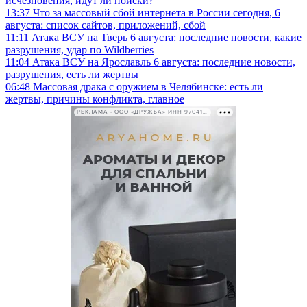
исчезновения, идут ли поиски?
13:37
Что за массовый сбой интернета в России сегодня, 6
августа: список сайтов, приложений, сбой
11:11
Атака ВСУ на Тверь 6 августа: последние новости, какие
разрушения, удар по Wildberries
11:04
Атака ВСУ на Ярославль 6 августа: последние новости,
разрушения, есть ли жертвы
06:48
Массовая драка с оружием в Челябинске: есть ли
жертвы, причины конфликта, главное
РЕКЛАМА • ООО «ДРУЖБА» ИНН 9704146411