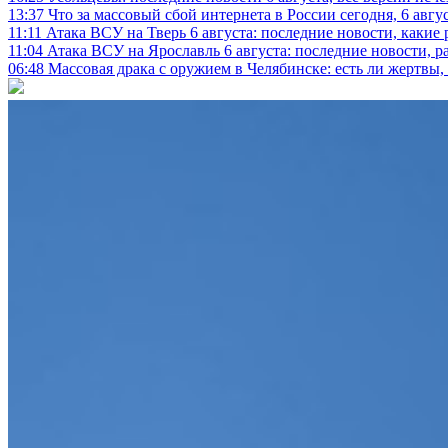
13:37
Что за массовый сбой интернета в России сегодня, 6 авгу
11:11
Атака ВСУ на Тверь 6 августа: последние новости, какие р
11:04
Атака ВСУ на Ярославль 6 августа: последние новости, р
06:48
Массовая драка с оружием в Челябинске: есть ли жертвы