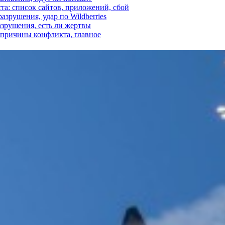
ста: список сайтов, приложений, сбой
азрушения, удар по Wildberries
азрушения, есть ли жертвы
, причины конфликта, главное