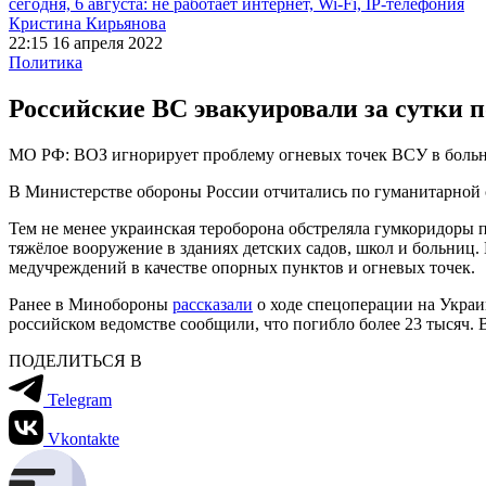
сегодня, 6 августа: не работает интернет, Wi-Fi, IP-телефония
Кристина Кирьянова
22:15 16 апреля 2022
Политика
Российские ВС эвакуировали за сутки 
МО РФ: ВОЗ игнорирует проблему огневых точек ВСУ в боль
В Министерстве обороны России отчитались по гуманитарной 
Тем не менее украинская тероборона обстреляла гумкоридоры
тяжёлое вооружение в зданиях детских садов, школ и больни
медучреждений в качестве опорных пунктов и огневых точек.
Ранее в Минобороны
рассказали
о ходе спецоперации на Украи
российском ведомстве сообщили, что погибло более 23 тысяч.
ПОДЕЛИТЬСЯ В
Telegram
Vkontakte