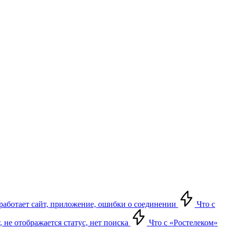
е работает сайт, приложение, ошибки о соединении
Что с
т, не отображается статус, нет поиска
Что с «Ростелеком»