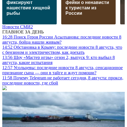
фиксируют
фейки о ненависти
нашествие хищной
к туристам из
рыбы
России
Новости СМИ2
ГЛАВНОЕ ЗА ДЕНЬ
16:28
Поиск Героя России Асылханова: последние новости 8
августа, бойца нашли живым?
14:52
Обстановка в Крыму: последние новости 8 августа, что
с бензином и электричеством, как доехать
13:56
Шоу «Мастер игры» сезон 2, выпуск 9: кто выбыл 8
августа, какие испытания
12:57
Усольцевы: последние новости 8 августа, сенсационное
признание сына — они в тайге и ждут помощи?
11:58
Почему Telegram не работает сегодня, 8 августа: прокси,
последние новости, где сбой