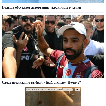
Польша обсуждает депортацию украинских мужчин
Салах неожиданно выбрал «Трабзонспор». Почему?
РЕКЛАМА • ООО СТРОИТЕЛЬНЫЙ ТОРГОВЫЙ ДОМ «ПЕТРОВИЧ». ИНН: 7802348846