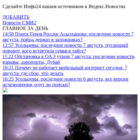
Сделайте Инфо24 вашим источником в Яндекс.Новостях
ДОБАВИТЬ
Новости СМИ2
ГЛАВНОЕ ЗА ДЕНЬ
14:58
Поиск Героя России Асылханова: последние новости 7
августа, бойца держат в заложниках?
12:57
Усольцевы: последние новости 7 августа, пугающий
поворот, кого встретила семья в тайге?
11:22
Обстановка в ОАЭ утром 7 августа: последние новости,
взрывы, аэропорты, Дубай
10:21
Почему не работает мобильный интернет сегодня, 7
августа: где сбои, что делать
16:25
Усольцевы: последние новости 6 августа, все версии
исчезновения, идут ли поиски?