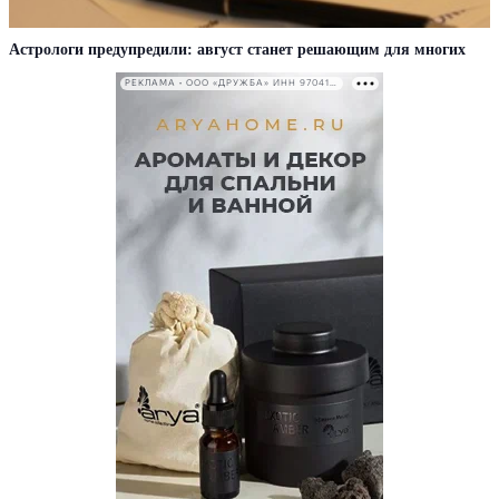
Астрологи предупредили: август станет решающим для многих
РЕКЛАМА • ООО «ДРУЖБА» ИНН 9704146411