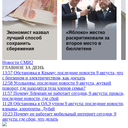
Экономист назвал
«Яблоко» жестко
лучший способ
раскритиковали за
сохранить
второе место в
сбережения
бюллетене
Новости СМИ2
ГЛАВНОЕ ЗА ДЕНЬ
13:57
Обстановка в Крыму: последние новости 9 августа, что
с бензином и электричеством, как доехать
12:58
Усольцевы: последние новости 9 августа, жуткий
поворот, где находятся тела членов семьи?
11:57
Почему Telegram не работает сегодня, 9 августа: прокси,
последние новости, где сбой
11:28
Обстановка в ОАЭ утром 9 августа: последние новости,
взрывы, аэропорты, Дубай
10:23
Почему не работает мобильный интернет сегодня, 9
августа: где сбои, что делать