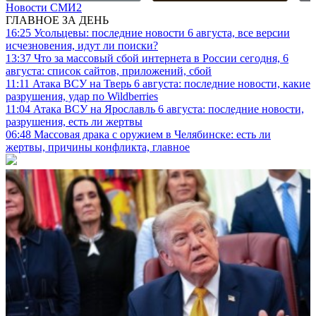
Новости СМИ2
ГЛАВНОЕ ЗА ДЕНЬ
16:25
Усольцевы: последние новости 6 августа, все версии
исчезновения, идут ли поиски?
13:37
Что за массовый сбой интернета в России сегодня, 6
августа: список сайтов, приложений, сбой
11:11
Атака ВСУ на Тверь 6 августа: последние новости, какие
разрушения, удар по Wildberries
11:04
Атака ВСУ на Ярославль 6 августа: последние новости,
разрушения, есть ли жертвы
06:48
Массовая драка с оружием в Челябинске: есть ли
жертвы, причины конфликта, главное