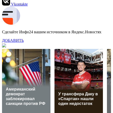
Vkontakte
Сделайте Инфо24 вашим источником в Яндекс.Новостях
ДОБАВИТЬ
Американский
демократ
У трансфера Даку в
з
заблокировал
«Спартак» нашли
санкции против РФ
один недостаток