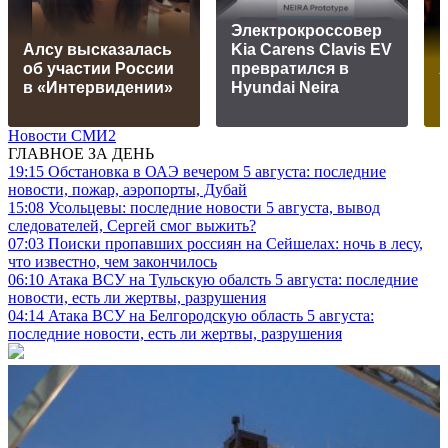
Электрокроссовер
Алсу высказалась
Kia Carens Clavis EV
об участии России
превратился в
в «Интервидении»
Hyundai Neira
Новости СМИ2
ГЛАВНОЕ ЗА ДЕНЬ
19:15
Обстановка в ОАЭ вечером 5 августа: последние
новости, пожар, аэропорты, Дубай
15:08
Усольцевы: последние новости 5 августа, вывод
следователей, Сергей смог выжить?
07:03
Поиски пропавших россиян на Сейшелах: ночь в лесу,
что известно, чем закончилось
06:10
Атака ВСУ на Тульскую обалсть 5 августа: последние
новости, есть ли жертвы, разрушения
04:14
Атака ВСУ на Белгородскую область 5 августа:
последние новости, есть ли жертвы, разрушения