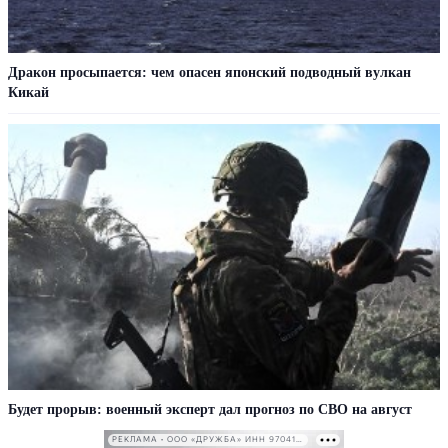
Дракон просыпается: чем опасен японский подводный вулкан
Кикай
Будет прорыв: военный эксперт дал прогноз по СВО на август
РЕКЛАМА • ООО «ДРУЖБА» ИНН 9704146411