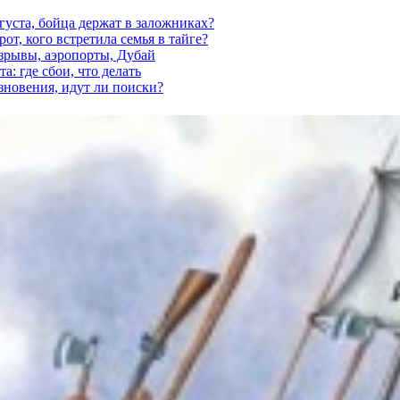
густа, бойца держат в заложниках?
от, кого встретила семья в тайге?
взрывы, аэропорты, Дубай
а: где сбои, что делать
езновения, идут ли поиски?