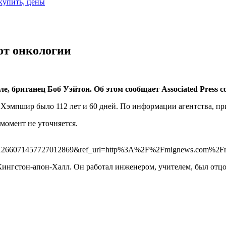
 купить, цены
от онкологии
е, британец Боб Уэйтон. Об этом сообщает Associated Press с
Хэмпшир было 112 лет и 60 дней. По информации агентства, пр
момент не уточняется.
266071457727012869&ref_url=http%3A%2F%2Fmignews.com%2Fne
Кингстон-апон-Халл. Он работал инженером, учителем, был отцо