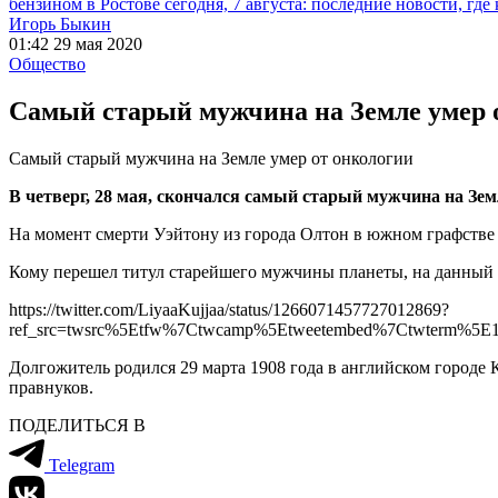
бензином в Ростове сегодня, 7 августа: последние новости, где
Игорь Быкин
01:42 29 мая 2020
Общество
Самый старый мужчина на Земле умер 
Самый старый мужчина на Земле умер от онкологии
В четверг, 28 мая, скончался самый старый мужчина на Земл
На момент смерти Уэйтону из города Олтон в южном графстве 
Кому перешел титул старейшего мужчины планеты, на данный 
https://twitter.com/LiyaaKujjaa/status/1266071457727012869?
ref_src=twsrc%5Etfw%7Ctwcamp%5Etweetembed%7Ctwterm%5E1
Долгожитель родился 29 марта 1908 года в английском городе 
правнуков.
ПОДЕЛИТЬСЯ В
Telegram