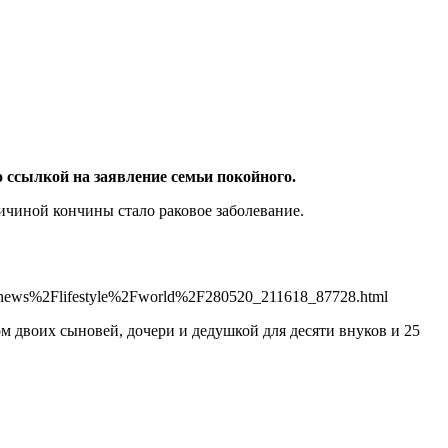
о ссылкой на заявление семьи покойного.
ичиной кончины стало раковое заболевание.
ws%2Flifestyle%2Fworld%2F280520_211618_87728.html
м двоих сыновей, дочери и дедушкой для десяти внуков и 25