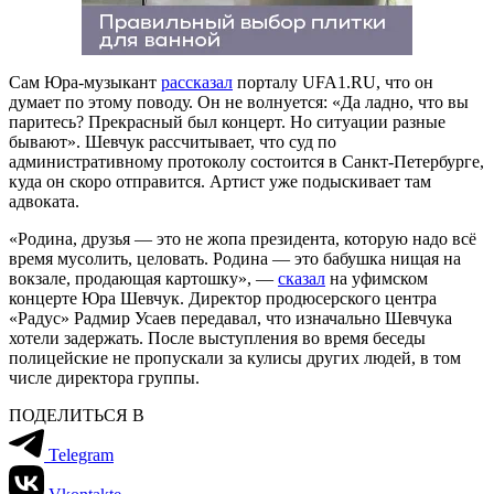
Сам Юра-музыкант
рассказал
порталу UFA1.RU, что он
думает по этому поводу. Он не волнуется: «Да ладно, что вы
паритесь? Прекрасный был концерт. Но ситуации разные
бывают». Шевчук рассчитывает, что суд по
административному протоколу состоится в Санкт-Петербурге,
куда он скоро отправится. Артист уже подыскивает там
адвоката.
«Родина, друзья — это не жопа президента, которую надо всё
время мусолить, целовать. Родина — это бабушка нищая на
вокзале, продающая картошку», —
сказал
на уфимском
концерте Юра Шевчук. Директор продюсерского центра
«Радус» Радмир Усаев передавал, что изначально Шевчука
хотели задержать. После выступления во время беседы
полицейские не пропускали за кулисы других людей, в том
числе директора группы.
ПОДЕЛИТЬСЯ В
Telegram