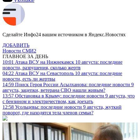
Vkontakte
Сделайте Инфо24 вашим источником в Яндекс.Новостях
ДОБАВИТЬ
Новости СМИ2
ГЛАВНОЕ ЗА ДЕНЬ
10:01
Атака ВСУ на Нижнекамск 10 августа: последние
новости, разрушения, сколько жертв
04:22
Атака ВСУ на Севастополь 10 августа: последние
новости, есть ли жертвы
14:59
Поиск Героя России Асылханова: последние новости 9
августа, зацепки, ветерана СВО нашли живым?
13:57
Обстановка в Крыму: последние новости 9 августа, что
с бензином и электричеством, как доехать
12:58
Усольцевы: последние новости 9 августа, жуткий
поворот, где находятся тела членов семьи?