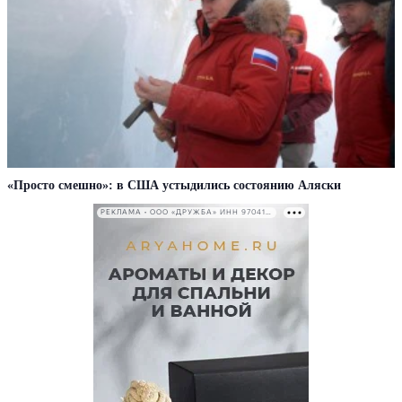
«Просто смешно»: в США устыдились состоянию Аляски
РЕКЛАМА • ООО «ДРУЖБА» ИНН 9704146411