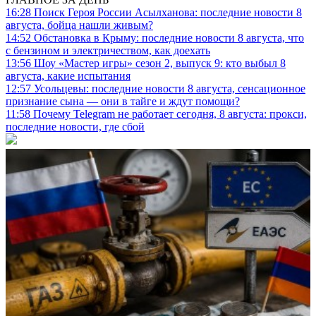
16:28
Поиск Героя России Асылханова: последние новости 8
августа, бойца нашли живым?
14:52
Обстановка в Крыму: последние новости 8 августа, что
с бензином и электричеством, как доехать
13:56
Шоу «Мастер игры» сезон 2, выпуск 9: кто выбыл 8
августа, какие испытания
12:57
Усольцевы: последние новости 8 августа, сенсационное
признание сына — они в тайге и ждут помощи?
11:58
Почему Telegram не работает сегодня, 8 августа: прокси,
последние новости, где сбой