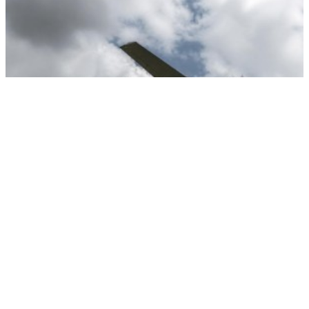
Раскрыт американский след в атаке ВСУ на Ярославль
РЕКЛАМА • ООО СТРОИТЕЛЬНЫЙ ТОРГОВЫЙ ДОМ «ПЕТРОВИЧ». ИНН: 7802348846