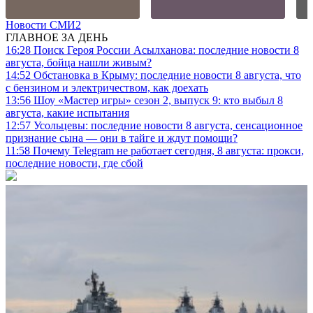
Новости СМИ2
ГЛАВНОЕ ЗА ДЕНЬ
16:28
Поиск Героя России Асылханова: последние новости 8
августа, бойца нашли живым?
14:52
Обстановка в Крыму: последние новости 8 августа, что
с бензином и электричеством, как доехать
13:56
Шоу «Мастер игры» сезон 2, выпуск 9: кто выбыл 8
августа, какие испытания
12:57
Усольцевы: последние новости 8 августа, сенсационное
признание сына — они в тайге и ждут помощи?
11:58
Почему Telegram не работает сегодня, 8 августа: прокси,
последние новости, где сбой