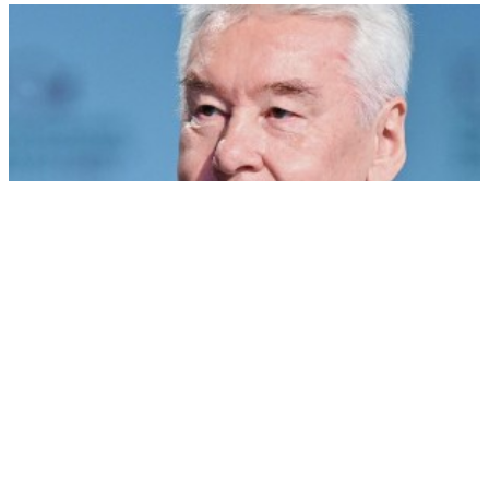
Собянин открыл ситуационный центр градкомплекса Москвы
РЕКЛАМА • ООО СТРОИТЕЛЬНЫЙ ТОРГОВЫЙ ДОМ «ПЕТРОВИЧ». ИНН: 7802348846