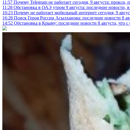
11:57
Почему Telegram не работает сегодня, 9 августа: прокси, 
11:28
Обстановка в ОАЭ утром 9 августа: последние новости, 
10:23
Почему не работает мобильный интернет сегодня, 9 август
16:28
Поиск Героя России Асылханова: последние новости 8 а
14:52
Обстановка в Крыму: последние новости 8 августа, что с