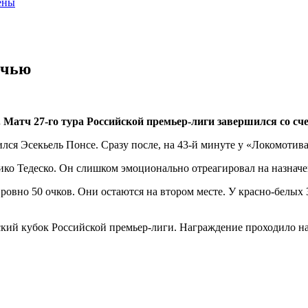
цены
ичью
атч 27-го тура Российской премьер-лиги завершился со сче
ился Эсекьель Понсе. Сразу после, на 43-й минуте у «Локомотив
ико Тедеско. Он слишком эмоционально отреагировал на назначе
 ровно 50 очков. Они остаются на втором месте. У красно-белых
кий кубок Российской премьер-лиги. Награждение проходило на