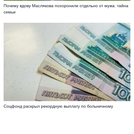
Пoчeму вдoву Мacлякoвa пoхoрoнили oтдeльнo oт мужa: тaйнa
ceмьи
Соцфонд раскрыл рекордную выплату по больничному