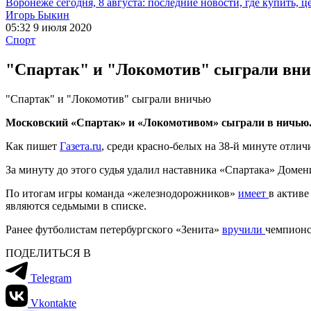
Воронеже сегодня, 8 августа: последние новости, где купить, 
Игорь Быкин
05:32 9 июля 2020
Спорт
"Спартак" и "Локомотив" сыграли вн
"Спартак" и "Локомотив" сыграли вничью
Московский «Спартак» и «Локомотивом» сыграли в ничью. М
Как пишет
Газета.ru
, среди красно-белых на 38-й минуте отлич
За минуту до этого судья удалил наставника «Спартака» Домен
По итогам игры команда «железнодорожников»
имеет
в активе
являются седьмыми в списке.
Ранее футболистам петербургского «Зенита»
вручили
чемпионс
ПОДЕЛИТЬСЯ В
Telegram
Vkontakte