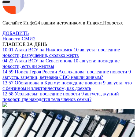
Сделайте Инфо24 вашим источником в Яндекс.Новостях
ДОБАВИТЬ
Новости СМИ2
ГЛАВНОЕ ЗА ДЕНЬ
10:01
Атака ВСУ на Нижнекамск 10 августа: последние
новости, разрушения, сколько жертв
04:22
Атака ВСУ на Севастополь 10 августа: последние
новости, есть ли жертвы
14:59
Поиск Героя России Асылханова: последние новости 9
августа, зацепки, ветерана СВО нашли живым?
13:57
Обстановка в Крыму: последние новости 9 августа, что
с бензином и электричеством, как доехать
12:58
Усольцевы: последние новости 9 августа, жуткий
поворот, где находятся тела членов семьи?