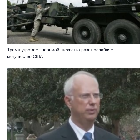
Трамп угрожает тюрьмой: нехватка ракет ослабляет
могущество США