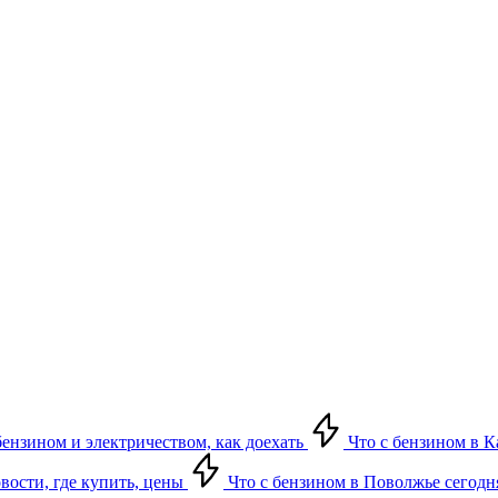
бензином и электричеством, как доехать
Что с бензином в Ка
овости, где купить, цены
Что с бензином в Поволжье сегодня