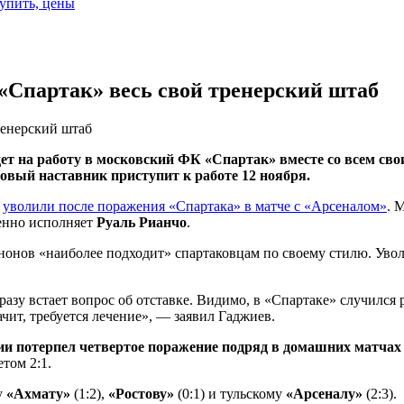
купить, цены
 «Спартак» весь свой тренерский штаб
ренерский штаб
ет на работу в московский ФК «Спартак» вместе со всем св
новый наставник приступит к работе 12 ноября.
я
уволили после поражения «Спартака» в матче с «Арсеналом»
. 
менно исполняет
Руаль Рианчо
.
ононов «наиболее подходит» спартаковцам по своему стилю. Увол
сразу встает вопрос об отставке. Видимо, в «Спартаке» случился
чит, требуется лечение», — заявил Гаджиев.
ии потерпел четвертое поражение подряд в домашних матчах
том 2:1.
у
«Ахмату»
(1:2),
«Ростову»
(0:1) и тульскому
«Арсеналу»
(2:3).