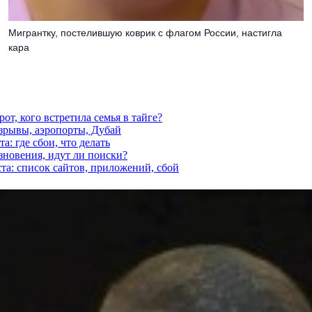
Мигрантку, постелившую коврик с флагом России, настигла
кара
от, кого встретила семья в тайге?
взрывы, аэропорты, Дубай
а: где сбои, что делать
езновения, идут ли поиски?
ста: список сайтов, приложений, сбой