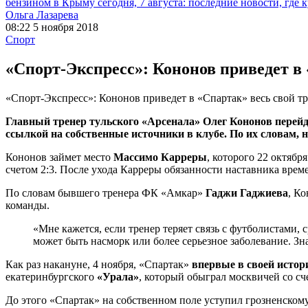
бензином в Крыму сегодня, 7 августа: последние новости, где 
Ольга Лазарева
08:22 5 ноября 2018
Спорт
«Спорт-Экспресс»: Кононов приведет в
«Спорт-Экспресс»: Кононов приведет в «Спартак» весь свой т
Главный тренер тульского «Арсенала» Олег Кононов перейд
ссылкой на собственные источники в клубе. По их словам, 
Кононов займет место
Массимо Карреры
, которого 22 октябр
счетом 2:3. После ухода Карреры обязанности наставника вре
По словам бывшего тренера ФК «Амкар»
Гаджи Гаджиева
, К
команды.
«Мне кажется, если тренер теряет связь с футболистами, 
может быть насморк или более серьезное заболевание. Зна
Как раз накануне, 4 ноября, «Спартак»
впервые в своей истор
екатеринбургского
«Урала»
, который обыграл москвичей со сче
До этого «Спартак» на собственном поле уступил грозненском