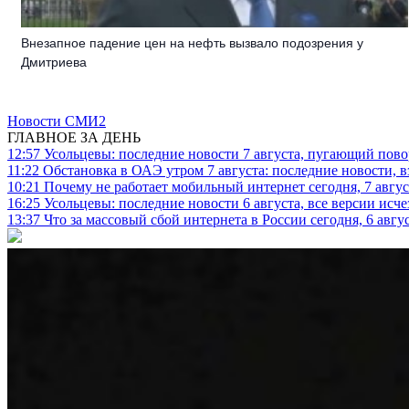
Внезапное падение цен на нефть вызвало подозрения у
Дмитриева
Новости СМИ2
ГЛАВНОЕ ЗА ДЕНЬ
12:57
Усольцевы: последние новости 7 августа, пугающий повор
11:22
Обстановка в ОАЭ утром 7 августа: последние новости, 
10:21
Почему не работает мобильный интернет сегодня, 7 август
16:25
Усольцевы: последние новости 6 августа, все версии исч
13:37
Что за массовый сбой интернета в России сегодня, 6 авгу