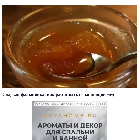
Сладкая фальшивка: как распознать ненастоящий мед
РЕКЛАМА • ООО «ДРУЖБА» ИНН 9704146411