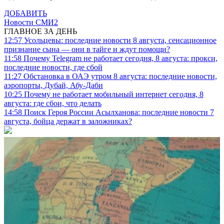
ДОБАВИТЬ
Новости СМИ2
ГЛАВНОЕ ЗА ДЕНЬ
12:57
Усольцевы: последние новости 8 августа, сенсационное
признание сына — они в тайге и ждут помощи?
11:58
Почему Telegram не работает сегодня, 8 августа: прокси,
последние новости, где сбой
11:27
Обстановка в ОАЭ утром 8 августа: последние новости,
аэропорты, Дубай, Абу-Даби
10:25
Почему не работает мобильный интернет сегодня, 8
августа: где сбои, что делать
14:58
Поиск Героя России Асылханова: последние новости 7
августа, бойца держат в заложниках?