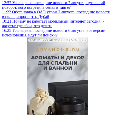
12:57
Усольцевы: последние новости 7 августа, пугающий
поворот, кого встретила семья в тайге?
11:22
Обстановка в ОАЭ утром 7 августа: последние новости,
взрывы, аэропорты, Дубай
10:21
Почему не работает мобильный интернет сегодня, 7
августа: где сбои, что делать
16:25
Усольцевы: последние новости 6 августа, все версии
исчезновения, идут ли поиски?
РЕКЛАМА • ООО «ДРУЖБА» ИНН 9704146411