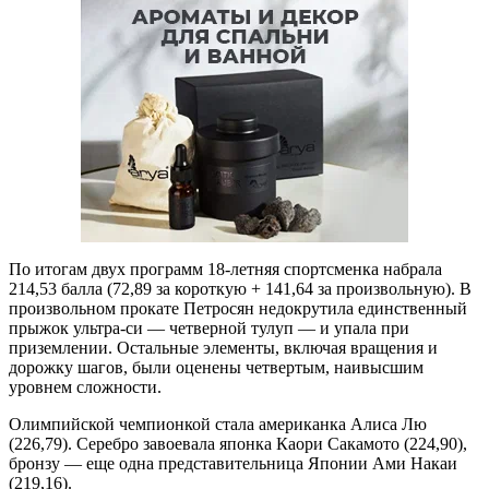
По итогам двух программ 18-летняя спортсменка набрала
214,53 балла (72,89 за короткую + 141,64 за произвольную). В
произвольном прокате Петросян недокрутила единственный
прыжок ультра-си — четверной тулуп — и упала при
приземлении. Остальные элементы, включая вращения и
дорожку шагов, были оценены четвертым, наивысшим
уровнем сложности.
Олимпийской чемпионкой стала американка Алиса Лю
(226,79). Серебро завоевала японка Каори Сакамото (224,90),
бронзу — еще одна представительница Японии Ами Накаи
(219,16).