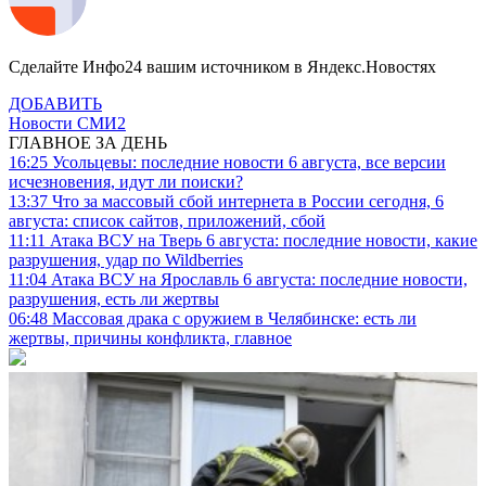
Сделайте Инфо24 вашим источником в Яндекс.Новостях
ДОБАВИТЬ
Новости СМИ2
ГЛАВНОЕ ЗА ДЕНЬ
16:25
Усольцевы: последние новости 6 августа, все версии
исчезновения, идут ли поиски?
13:37
Что за массовый сбой интернета в России сегодня, 6
августа: список сайтов, приложений, сбой
11:11
Атака ВСУ на Тверь 6 августа: последние новости, какие
разрушения, удар по Wildberries
11:04
Атака ВСУ на Ярославль 6 августа: последние новости,
разрушения, есть ли жертвы
06:48
Массовая драка с оружием в Челябинске: есть ли
жертвы, причины конфликта, главное