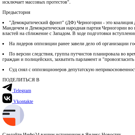
исключает массовых протестов".
Предыстория
"Демократический фронт" (ДФ) Черногории - это коалиция 
Мандичем и Демократическая народная партия Черногории во 
властей на сближение с Западом. В ходе подготовки вступлен
На лидеров оппозиции ранее завели дело об организации гос
По версии следствия, группа путчистов планировала во вре
граждан и полицейских, захватить парламент и "провозгласить
Суд снял с оппозиционеров депутатскую неприкосновенность
ПОДЕЛИТЬСЯ В
Telegram
Vkontakte
Сделайте Инфо24 вашим источником в Яндекс.Новостях