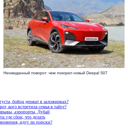
Неожиданный поворот: чем покорил новый Deepal S07
густа, бойца держат в заложниках?
от, кого встретила семья в тайге?
взрывы, аэропорты, Дубай
а: где сбои, что делать
езновения, идут ли поиски?