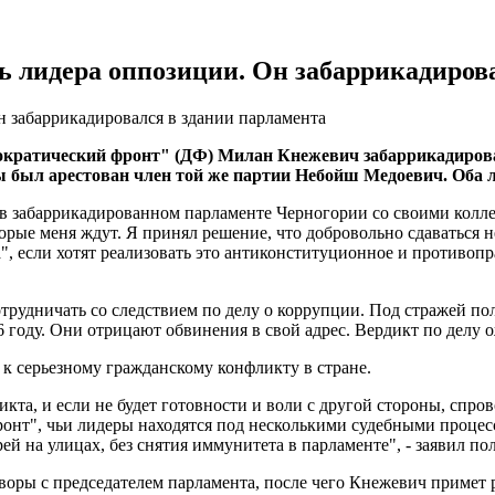
ть лидера оппозиции. Он забаррикадиров
н забаррикадировался в здании парламента
ократический фронт" (ДФ) Милан Кнежевич забаррикадировал
цы был арестован член той же партии Небойш Медоевич. Оба 
ь в забаррикадированном парламенте Черногории со своими колле
ые меня ждут. Я принял решение, что добровольно сдаваться не 
, если хотят реализовать это антиконституционное и противопр
трудничать со следствием по делу о коррупции. Под стражей по
6 году. Они отрицают обвинения в свой адрес. Вердикт по делу о
к серьезному гражданскому конфликту в стране.
кта, и если не будет готовности и воли с другой стороны, спро
нт", чьи лидеры находятся под несколькими судебными процесса
рей на улицах, без снятия иммунитета в парламенте", - заявил по
воры с председателем парламента, после чего Кнежевич примет 