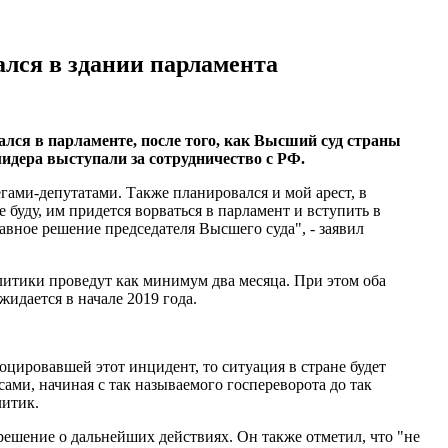
ался в здании парламента
ся в парламенте, после того, как Высший суд страны
лидера выступали за сотрудничество с РФ.
гами-депутатами. Также планировался и мой арест, в
буду, им придется ворваться в парламент и вступить в
авное решение председателя Высшего суда", - заявил
литики проведут как минимум два месяца. При этом оба
жидается в начале 2019 года.
воцировавшей этот инцидент, то ситуация в стране будет
ми, начиная с так называемого госпереворота до так
литик.
решение о дальнейших действиях. Он также отметил, что "не