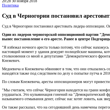
20:28 30 ноября 2018
Политика
Суд в Черногории постановил арестова
Суд в Черногории постановил арестовать лидера оппозиции. О
Один из лидеров черногорской оппозиционной партии "Дем
вынес постановление о его аресте. Ранее в центре Подгори
"Я избежал ночного ареста только потому, что сейчас нахожус
настоящий момент у здания дежурят полицейские машины, котор
столкновения со мной и депутатами "Демократического фронта"
Кнежевич.
Медоевича и Кнежевича обвиняют в том, что они отказались со
находятся также под следствием по делу о попытке путча в 201
По словам Кнежевича, аресты оппозиционеров могут привести 
"Мы считаем, что сейчас Черногория находится на грани конфли
ухудшаться. Это кульминация гонений на "Демократический фро
называемого отмывания денег, сейчас нас хотят ловить, как зве
Он также рассказал, что на сегодняшний день намечены перего