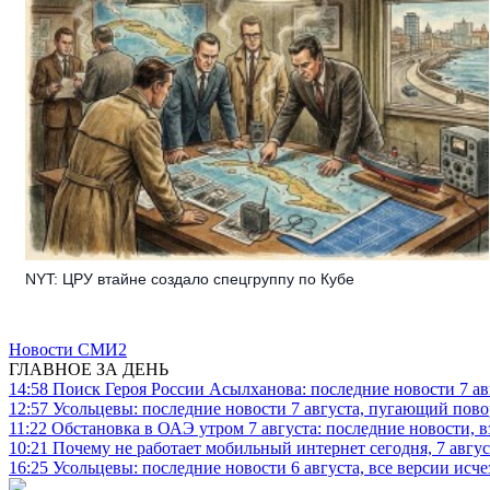
NYT: ЦРУ втайне создало спецгруппу по Кубе
Новости СМИ2
ГЛАВНОЕ ЗА ДЕНЬ
14:58
Поиск Героя России Асылханова: последние новости 7 ав
12:57
Усольцевы: последние новости 7 августа, пугающий повор
11:22
Обстановка в ОАЭ утром 7 августа: последние новости, 
10:21
Почему не работает мобильный интернет сегодня, 7 август
16:25
Усольцевы: последние новости 6 августа, все версии исч