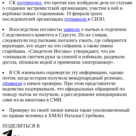
СК
подтвердил
, что против них возбудили дела по статьям
о создании экстремистской организации, участии в ней и
вербовке новых сторонников. 19 февраля троих
последователей организации
отправили
в СИЗО.
Впоследствии иеговисты
заявили
о пытках в отделении
Следственного комитета в Сургуте. По их словам,
следователи под пытками пытались узнать, где собираются
верующие, кто ходит на эти собрания, а также имена
старейшин. «Свидетели Иеговы» утверждают, что им
«связывали скотчем руки за спиной и избивали, раздевали
догола, обливали водой и применяли электрошокер».
В СК изначально опровергли эту информацию, однако
потом, когда история получила международный резонанс,
объявили
о начале проверки. При этом представители
ведомства подчеркивали, что официальных обращений по
поводу пыток не получали, а расследование инициировали
сами из-за ажиотажа в СМИ.
Проверку по своей линии начала также уполномоченный
по правам человека в ХМАО Наталья Стребкова.
ПОДЕЛИТЬСЯ В