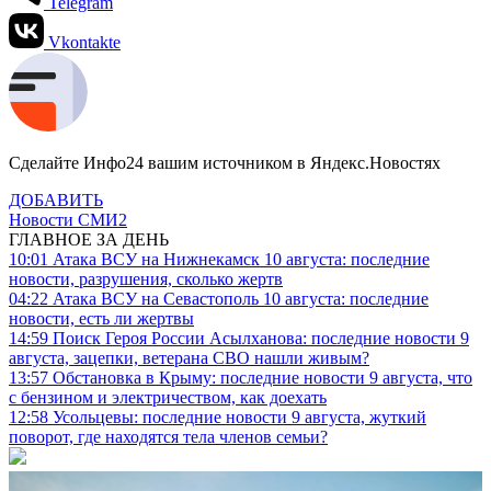
Telegram
Vkontakte
Сделайте Инфо24 вашим источником в Яндекс.Новостях
ДОБАВИТЬ
Новости СМИ2
ГЛАВНОЕ ЗА ДЕНЬ
10:01
Атака ВСУ на Нижнекамск 10 августа: последние
новости, разрушения, сколько жертв
04:22
Атака ВСУ на Севастополь 10 августа: последние
новости, есть ли жертвы
14:59
Поиск Героя России Асылханова: последние новости 9
августа, зацепки, ветерана СВО нашли живым?
13:57
Обстановка в Крыму: последние новости 9 августа, что
с бензином и электричеством, как доехать
12:58
Усольцевы: последние новости 9 августа, жуткий
поворот, где находятся тела членов семьи?