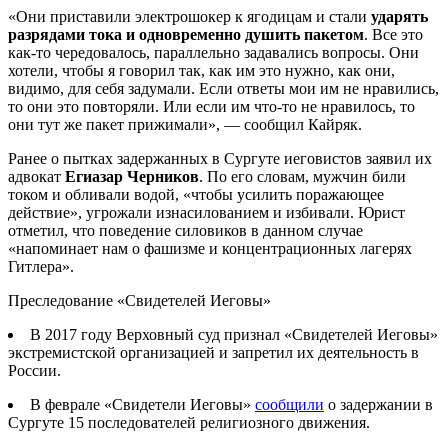
«Они приставили электрошокер к ягодицам и стали
ударять
разрядами тока и одновременно душить пакетом
. Все это
как-то чередовалось, параллельно задавались вопросы. Они
хотели, чтобы я говорил так, как им это нужно, как они,
видимо, для себя задумали. Если ответы мои им не нравились,
то они это повторяли. Или если им что-то не нравилось, то
они тут же пакет прижимали», — сообщил Кайряк.
Ранее о пытках задержанных в Сургуте иеговистов заявил их
адвокат
Егиазар Черников
. По его словам, мужчин били
током и обливали водой, «чтобы усилить поражающее
действие», угрожали изнасилованием и избивали. Юрист
отметил, что поведение силовиков в данном случае
«напоминает нам о фашизме и концентрационных лагерях
Гитлера».
Преследование «Свидетелей Иеговы»
В 2017 году Верховный суд признал «Свидетелей Иеговы»
экстремистской организацией и запретил их деятельность в
России.
В феврале «Свидетели Иеговы»
сообщили
о задержании в
Сургуте 15 последователей религиозного движения.