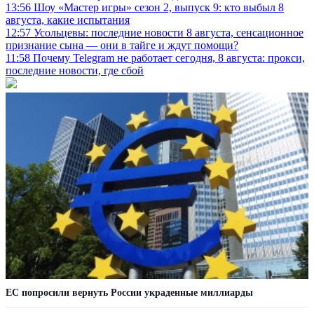
13:56
Шоу «Мастер игры» сезон 2, выпуск 9: кто выбыл 8
августа, какие испытания
12:57
Усольцевы: последние новости 8 августа, сенсационное
признание сына — они в тайге и ждут помощи?
11:58
Почему Telegram не работает сегодня, 8 августа: прокси,
последние новости, где сбой
ЕС попросили вернуть России украденные миллиарды