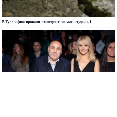
В Туве зафиксировали землетрясение магнитудой 4,1
Пригожин: не следует помогать взрослым детям деньгами
РЕКЛАМА • ООО «ДРУЖБА» ИНН 9704146411