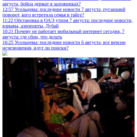
августа, бойца держат в заложниках?
12:57
Усольцевы: последние новости 7 августа, пугающий
поворот, кого встретила семья в тайге?
11:22
Обстановка в ОАЭ утром 7 августа: последние новости,
взрывы, аэропорты, Дубай
10:21
Почему не работает мобильный интернет сегодня, 7
августа: где сбои, что делать
16:25
Усольцевы: последние новости 6 августа, все версии
исчезновения, идут ли поиски?