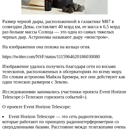
Размер черной дыры, расположенной в галактике M87 в
созвездии Девы, составляет 40 млрд км, ее масса в 6,5 млрд
раз больше массы Солнца — это одна из самых тяжелых
черных дыр. Астрономы называют дыру «монстром».
На изображении она похожа на кольцо огня.
https://twitter.com/NSF/status/1115964620186030080
Изображение удалось получить благодаря сети из восьми
телескопов, расположенных в обсерваториях по всему миру.
По словам астронома Майкла Бремера, все они действуют как
один телескоп размером с Землю.
Исследованиями занимались участники проекта Event Horizon
Telescope («Телескоп горизонта событий»).
О проекте Event Horizon Telescope:
Event Horizon Telescope — это сеть радиотелескопов,
которые работают по принципу радиоинтерферометрии со
сверхдлинными базами. Расстояние между телескопами очень