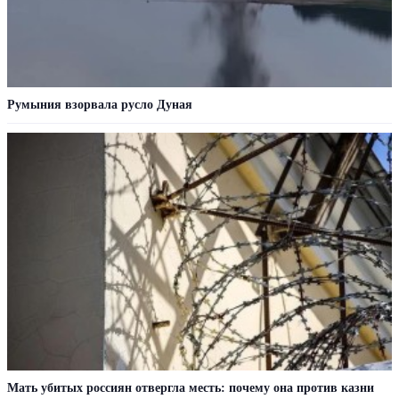
Румыния взорвала русло Дуная
Мать убитых россиян отвергла месть: почему она против казни