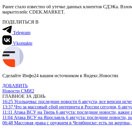
Ранее стало известно об утечке данных клиентов СДЭКа. Взл
маркетплейс CDEK.MARKET.
ПОДЕЛИТЬСЯ В
Telegram
Vkontakte
Сделайте Инфо24 вашим источником в Яндекс.Новостях
ДОБАВИТЬ
Новости СМИ2
ГЛАВНОЕ ЗА ДЕНЬ
16:25
Усольцевы: последние новости 6 августа, все версии исч
13:37
Что за массовый сбой интернета в России сегодня, 6 авгу
11:11
Атака ВСУ на Тверь 6 августа: последние новости, какие р
11:04
Атака ВСУ на Ярославль 6 августа: последние новости, р
06:48
Массовая драка с оружием в Челябинске: есть ли жертвы