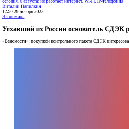
сегодня, 6 августа: не работает интернет, Wi-Fi, IP-телефония
Виталий Папилкин
12:50 29 ноября 2023
Экономика
Уехавший из России основатель СДЭК 
«Ведомости»: покупкой контрольного пакета СДЭК интересова