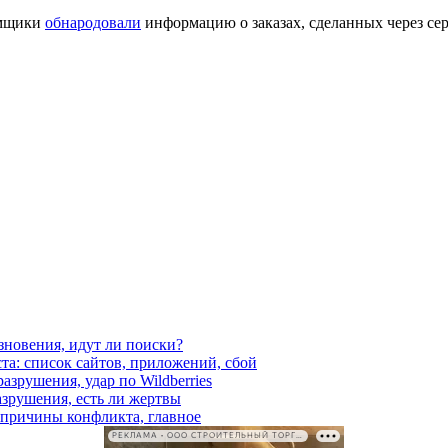
омщики
обнародовали
информацию о заказах, сделанных через сер
езновения, идут ли поиски?
ста: список сайтов, приложений, сбой
азрушения, удар по Wildberries
азрушения, есть ли жертвы
, причины конфликта, главное
РЕКЛАМА • ООО СТРОИТЕЛЬНЫЙ ТОРГОВЫЙ ДОМ «ПЕТРОВИЧ». ИНН: 7802348846