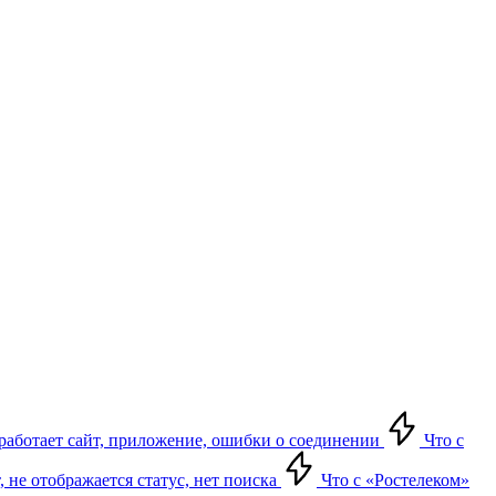
е работает сайт, приложение, ошибки о соединении
Что с
т, не отображается статус, нет поиска
Что с «Ростелеком»