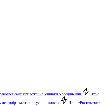
е работает сайт, приложение, ошибки о соединении
Что с
т, не отображается статус, нет поиска
Что с «Ростелеком»