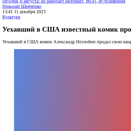
сегодня, 6 августа: не работает интернет, Wi-Fi, IP-телефония
Николай Шевченко
13:41 11 декабря 2023
Культура
Уехавший в США известный комик про
Уехавший в США комик Александр Незлобин продал свою ква