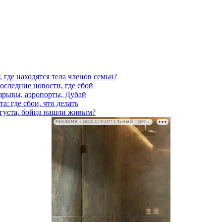
 где находятся тела членов семьи?
последние новости, где сбой
взрывы, аэропорты, Дубай
а: где сбои, что делать
вгуста, бойца нашли живым?
РЕКЛАМА • ООО СТРОИТЕЛЬНЫЙ ТОРГОВЫЙ ДОМ «ПЕТРОВИЧ». ИНН: 7802348846