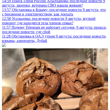
14:59
Поиск Героя России Асылханова: последние новости 9
августа, зацепки, ветерана СВО нашли живым?
13:57
Обстановка в Крыму: последние новости 9 августа, что
с бензином и электричеством, как доехать
12:58
Усольцевы: последние новости 9 августа, жуткий
поворот, где находятся тела членов семьи?
11:57
Почему Telegram не работает сегодня, 9 августа: прокси,
последние новости, где сбой
11:28
Обстановка в ОАЭ утром 9 августа: последние новости,
взрывы, аэропорты, Дубай