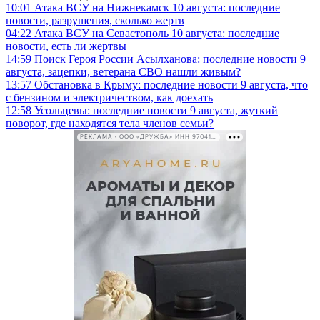
10:01
Атака ВСУ на Нижнекамск 10 августа: последние
новости, разрушения, сколько жертв
04:22
Атака ВСУ на Севастополь 10 августа: последние
новости, есть ли жертвы
14:59
Поиск Героя России Асылханова: последние новости 9
августа, зацепки, ветерана СВО нашли живым?
13:57
Обстановка в Крыму: последние новости 9 августа, что
с бензином и электричеством, как доехать
12:58
Усольцевы: последние новости 9 августа, жуткий
поворот, где находятся тела членов семьи?
РЕКЛАМА • ООО «ДРУЖБА» ИНН 9704146411