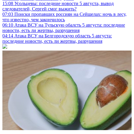
15:08
Усольцевы: последние новости 5 августа, вывод
следователей, Сергей смог выжить?
07:03
Поиски пропавших россиян на Сейшелах: ночь в лесу,
что известно, чем закончилось
06:10
Атака ВСУ на Тульскую обалсть 5 августа: последние
новости, есть ли жертвы, разрушения
04:14
Атака ВСУ на Белгородскую область 5 августа:
последние новости, есть ли жертвы, разрушения