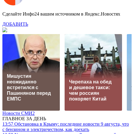
Сделайте Инфо24 вашим источником в Яндекс.Новостях
ДОБАВИТЬ
Мишустин
неожиданно
Черепаха на обед
встретился с
и дешевое такси:
Пашиняном перед
чем россиян
ЕМПС
покоряет Китай
Новости СМИ2
ГЛАВНОЕ ЗА ДЕНЬ
13:57
Обстановка в Крыму: последние новости 9 августа, что
с бензином и электричеством, как доехать