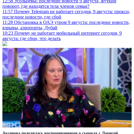
12:58
Усольцевы: последние новости 9 августа, жуткий
поворот, где находятся тела членов семьи?
11:57
Почему Telegram не работает сегодня, 9 августа: прокси,
последние новости, где сбой
11:28
Обстановка в ОАЭ утром 9 августа: последние новости,
взрывы, аэропорты, Дубай
10:23
Почему не работает мобильный интернет сегодня, 9
августа: где сбои, что делать
Аксенова поделилась воспоминаниями о съемках с Ларисой