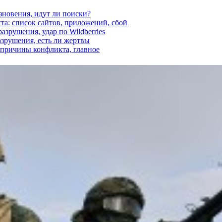
езновения, идут ли поиски?
ста: список сайтов, приложений, сбой
азрушения, удар по Wildberries
азрушения, есть ли жертвы
, причины конфликта, главное