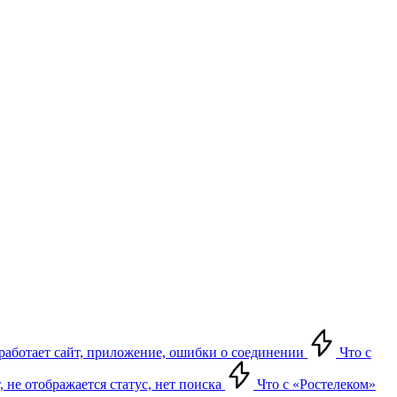
е работает сайт, приложение, ошибки о соединении
Что с
т, не отображается статус, нет поиска
Что с «Ростелеком»