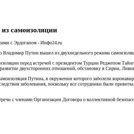
 из самоизоляции
рами с Эрдоганом - Инфо24.ru
что Владимир Путин вышел из двухнедельного режима самоизоля
оизоляции перед встречей с президентом Турции Реджепом Тайип
развитие двухсторонних отношений, обстановку в Сирии, Ливи
 самоизоляция Путина, в окружении которого заболели коронави
следствия заболевания, поскольку все сотрудники были привиты
тречи с членами Организации Договора о коллективной безопас