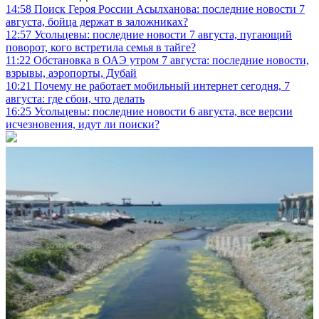
14:58
Поиск Героя России Асылханова: последние новости 7
августа, бойца держат в заложниках?
12:57
Усольцевы: последние новости 7 августа, пугающий
поворот, кого встретила семья в тайге?
11:22
Обстановка в ОАЭ утром 7 августа: последние новости,
взрывы, аэропорты, Дубай
10:21
Почему не работает мобильный интернет сегодня, 7
августа: где сбои, что делать
16:25
Усольцевы: последние новости 6 августа, все версии
исчезновения, идут ли поиски?