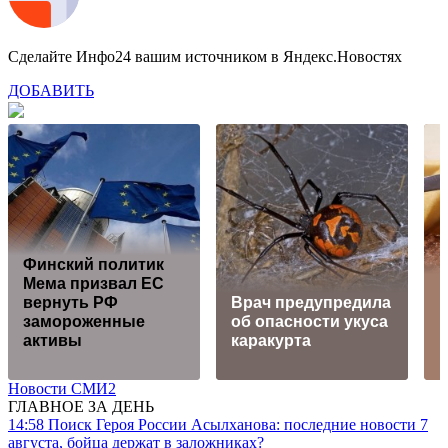
Сделайте Инфо24 вашим источником в Яндекс.Новостях
ДОБАВИТЬ
Финский политик
Мема призвал ЕС
вернуть РФ
Врач предупредила
замороженные
об опасности укуса
активы
каракурта
Новости СМИ2
ГЛАВНОЕ ЗА ДЕНЬ
14:58
Поиск Героя России Асылханова: последние новости 7
августа, бойца держат в заложниках?