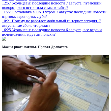
12:57
Усольцевы: последние новости 7 августа, пугающий
поворот, кого встретила семья в тайге?
11:22
Обстановка в ОАЭ утром 7 августа: последние новости,
взрывы, аэропорты, Дубай
10:21
Почему не работает мобильный интернет сегодня, 7
августа: где сбои, что делать
16:25
Усольцевы: последние новости 6 августа, все версии
исчезновения, идут ли поиски?
Можно рвать погоны. Провал Драпатого