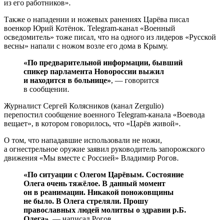
из его работников».
Также о нападении и ножевых ранениях Царёва писал
военкор Юрий Котёнок. Telegram-канал «Военный
осведомитель» тоже писал, что на одного из лидеров «Русской
весны» напали с ножом возле его дома в Крыму.
«По предварительной информации, бывший
спикер парламента Новороссии выжил
и находится в больнице»
, — говорится
в сообщении.
Журналист Сергей Колясников (канал Zergulio)
перепостил сообщение военного Telegram-канала «Воевода
вещает», в котором говорилось, что «Царёв живой».
О том, что нападавшие использовали не ножи,
а огнестрельное оружие заявил руководитель запорожского
движения «Мы вместе с Россией» Владимир Рогов.
«По ситуации с Олегом Царёвым. Состояние
Олега очень тяжёлое. В данный момент
он в реанимации. Никакой поножовщины
не было. В Олега стреляли. Прошу
православных людей молитвы о здравии р.Б.
Олега»
, — написал Рогов.