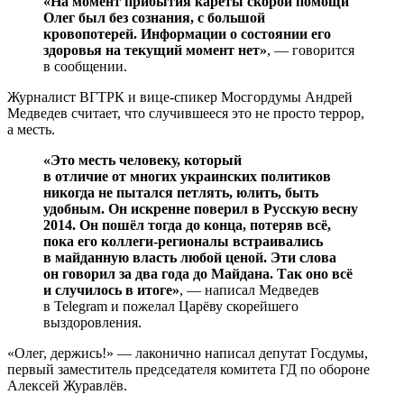
«На момент прибытия кареты скорой помощи
Олег был без сознания, с большой
кровопотерей. Информации о состоянии его
здоровья на текущий момент нет»
, — говорится
в сообщении.
Журналист ВГТРК и вице-спикер Мосгордумы Андрей
Медведев считает, что случившееся это не просто террор,
а месть.
«Это месть человеку, который
в отличие от многих украинских политиков
никогда не пытался петлять, юлить, быть
удобным. Он искренне поверил в Русскую весну
2014. Он пошёл тогда до конца, потеряв всё,
пока его коллеги-регионалы встраивались
в майданную власть любой ценой. Эти слова
он говорил за два года до Майдана. Так оно всё
и случилось в итоге»
, — написал Медведев
в Telegram и пожелал Царёву скорейшего
выздоровления.
«Олег, держись!» — лаконично написал депутат Госдумы,
первый заместитель председателя комитета ГД по обороне
Алексей Журавлёв.