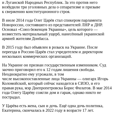
и Луганской Народных Республик. За это против него
возбудили три уголовных дела о сепаратизме и призыве
к свержению конституционного строя.
В июле 2014 года Олег Царёв стал спикером парламента
Новороссии, состоявшего из представителей ЛНР и ДНР.
Основал «Союз беженцев Украины», цель которого —
возместить материальный ущерб, нанесённый украинской
армией жителям Донбасса.
В 2015 году был объявлен в розыск на Украине. После
переезда в Россию Царёв стал учредителем и директором
нескольких коммерческих организаций.
На Украине он признан государственным изменником. Суд
заочно приговорил его к 12 годам лишения свободы.
Неоднократно ему угрожали, в том
числе высокопоставленные лица Украины — олигарх Игорь
Коломойский, который сейчас находится в СИЗО, и его
правая рука, мэр Днепропетровска Борис Филатов. В мае 2014
года Олегу Царёву сожгли дом и гараж, однако никто не
пострадал.
У Царёва есть жена, сын и дочь. Ещё одна дочь политика,
Екатерина, скончалась в 2022 году в возрасте 17 лет.