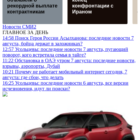
рекордной выплате
конфронтации с
контрактникам
Ираном
Новости СМИ2
ГЛАВНОЕ ЗА ДЕНЬ
14:58
Поиск Героя России Асылханова: последние новости 7
августа, бойца держат в заложниках?
12:57
Усольцевы: последние новости 7 августа, пугающий
поворот, кого встретила семья в тайге?
11:22
Обстановка в ОАЭ утром 7 августа: последние новости,
взрывы, аэропорты, Дубай
10:21
Почему не работает мобильный интернет сегодня, 7
августа: где сбои, что делать
16:25
Усольцевы: последние новости 6 августа, все версии
исчезновения, идут ли поиски?