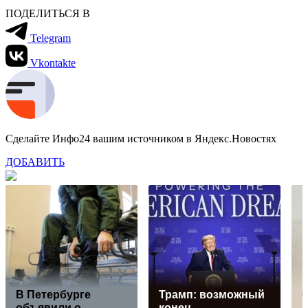
ПОДЕЛИТЬСЯ В
Telegram
Vkontakte
Сделайте Инфо24 вашим источником в Яндекс.Новостях
ДОБАВИТЬ
В Петербурге
Трамп: возможный
объявили о
конец
н