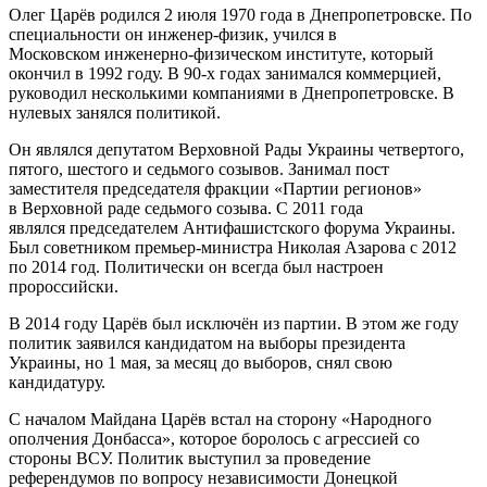
Олег Царёв родился 2 июля 1970 года в Днепропетровске. По
специальности он инженер-физик, учился в
Московском инженерно-физическом институте, который
окончил в 1992 году. В 90-х годах занимался коммерцией,
руководил несколькими компаниями в Днепропетровске. В
нулевых занялся политикой.
Он являлся депутатом Верховной Рады Украины четвертого,
пятого, шестого и седьмого созывов. Занимал пост
заместителя председателя фракции «Партии регионов»
в Верховной раде седьмого созыва. С 2011 года
являлся председателем Антифашистского форума Украины.
Был советником премьер-министра Николая Азарова с 2012
по 2014 год. Политически он всегда был настроен
пророссийски.
В 2014 году Царёв был исключён из партии. В этом же году
политик заявился кандидатом на выборы президента
Украины, но 1 мая, за месяц до выборов, снял свою
кандидатуру.
С началом Майдана Царёв встал на сторону «Народного
ополчения Донбасса», которое боролось с агрессией со
стороны ВСУ. Политик выступил за проведение
референдумов по вопросу независимости Донецкой