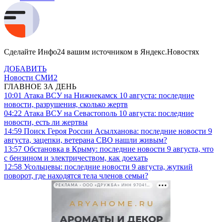
Сделайте Инфо24 вашим источником в Яндекс.Новостях
ДОБАВИТЬ
Новости СМИ2
ГЛАВНОЕ ЗА ДЕНЬ
10:01
Атака ВСУ на Нижнекамск 10 августа: последние
новости, разрушения, сколько жертв
04:22
Атака ВСУ на Севастополь 10 августа: последние
новости, есть ли жертвы
14:59
Поиск Героя России Асылханова: последние новости 9
августа, зацепки, ветерана СВО нашли живым?
13:57
Обстановка в Крыму: последние новости 9 августа, что
с бензином и электричеством, как доехать
12:58
Усольцевы: последние новости 9 августа, жуткий
поворот, где находятся тела членов семьи?
РЕКЛАМА • ООО «ДРУЖБА» ИНН 9704146411