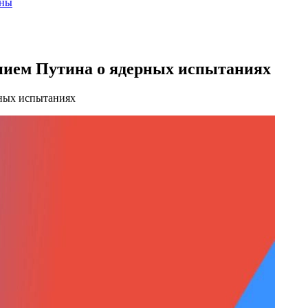
ены
ением Путина о ядерных испытаниях
рных испытаниях