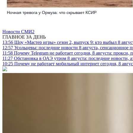
Ночная тревога у Ормуза: что скрывает КСИР
Новости СМИ2
ГЛАВНОЕ ЗА ДЕНЬ
13:56
Шоу «Мастер игры» сезон 2, выпуск 9: кто выбыл 8 авгус
12:57
Усольцевы: последние новости 8 августа, сенсационное 
11:58
Почему Telegram не работает сегодня, 8 августа: прокси, 
11:27
Обстановка в ОАЭ утром 8 августа: последние новости, 
10:25
Почему не работает мобильный интернет сегодня, 8 август