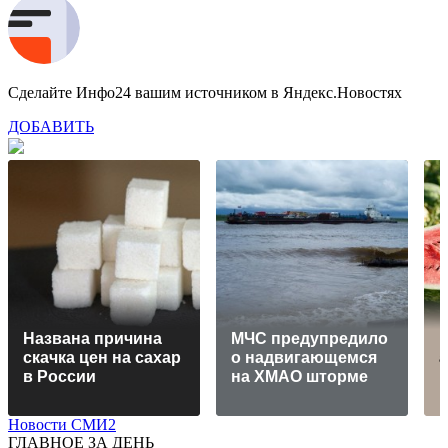
Сделайте Инфо24 вашим источником в Яндекс.Новостях
ДОБАВИТЬ
Названа причина
МЧС предупредило
скачка цен на сахар
о надвигающемся
а
в России
на ХМАО шторме
н
Новости СМИ2
ГЛАВНОЕ ЗА ДЕНЬ