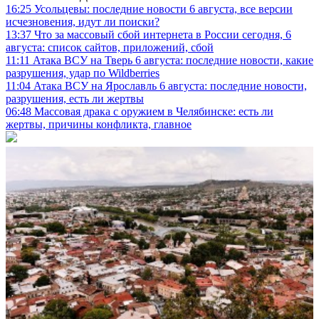
16:25
Усольцевы: последние новости 6 августа, все версии
исчезновения, идут ли поиски?
13:37
Что за массовый сбой интернета в России сегодня, 6
августа: список сайтов, приложений, сбой
11:11
Атака ВСУ на Тверь 6 августа: последние новости, какие
разрушения, удар по Wildberries
11:04
Атака ВСУ на Ярославль 6 августа: последние новости,
разрушения, есть ли жертвы
06:48
Массовая драка с оружием в Челябинске: есть ли
жертвы, причины конфликта, главное