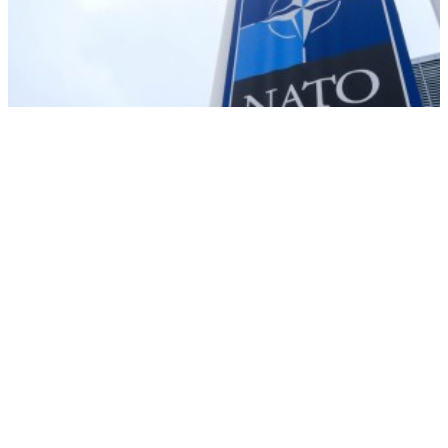
Удары по портам Украины поставили на стоп поставки грузов
НАТО
РЕКЛАМА • ООО «ДРУЖБА» ИНН 9704146411