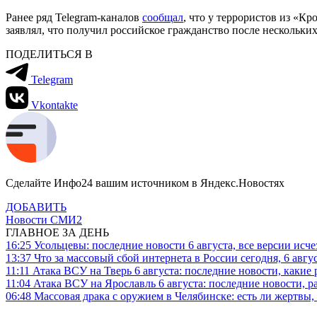
Ранее ряд Telegram-каналов
сообщал
, что у террористов из «К
заявлял, что получил российское гражданство после нескольких
ПОДЕЛИТЬСЯ В
Telegram
Vkontakte
Сделайте Инфо24 вашим источником в Яндекс.Новостях
ДОБАВИТЬ
Новости СМИ2
ГЛАВНОЕ ЗА ДЕНЬ
16:25
Усольцевы: последние новости 6 августа, все версии исч
13:37
Что за массовый сбой интернета в России сегодня, 6 авгу
11:11
Атака ВСУ на Тверь 6 августа: последние новости, какие р
11:04
Атака ВСУ на Ярославль 6 августа: последние новости, р
06:48
Массовая драка с оружием в Челябинске: есть ли жертвы