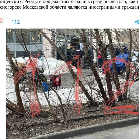
цейских. Рейды в общежитиях начались сразу после того, как 
расногорске Московской области являются иностранными гражда