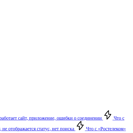
е работает сайт, приложение, ошибки о соединении
Что с
т, не отображается статус, нет поиска
Что с «Ростелеком»