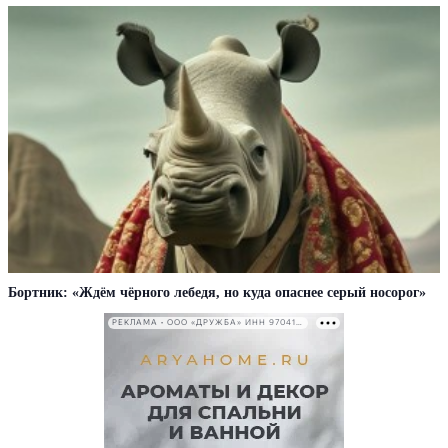
Бортник: «Ждём чёрного лебедя, но куда опаснее серый носорог»
РЕКЛАМА • ООО «ДРУЖБА» ИНН 9704146411