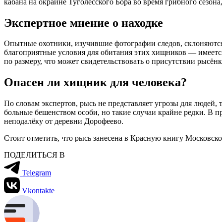
кабана на окраине Туголесского Бора во время грибного сезона,
Экспертное мнение о находке
Опытные охотники, изучившие фотографии следов, склоняются
благоприятные условия для обитания этих хищников — имеется
по размеру, что может свидетельствовать о присутствии рысён
Опасен ли хищник для человека?
По словам экспертов, рысь не представляет угрозы для людей, 
больные бешенством особи, но такие случаи крайне редки. В 
неподалёку от деревни Дорофеево.
Стоит отметить, что рысь занесена в Красную книгу Московско
ПОДЕЛИТЬСЯ В
Telegram
Vkontakte