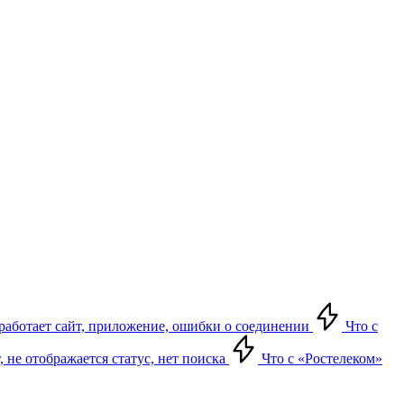
е работает сайт, приложение, ошибки о соединении
Что с
т, не отображается статус, нет поиска
Что с «Ростелеком»