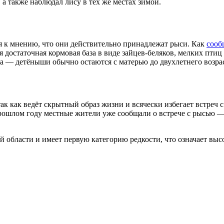
 а также наблюдал лису в тех же местах зимой.
 к мнению, что они действительно принадлежат рыси. Как
сооб
 достаточная кормовая база в виде зайцев-беляков, мелких пти
ка — детёныши обычно остаются с матерью до двухлетнего возрас
так как ведёт скрытный образ жизни и всячески избегает встреч
прошлом году местные жители уже сообщали о встрече с рысью —
й области и имеет первую категорию редкости, что означает выс