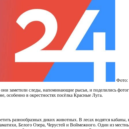
Фото:
ни заметили следы, напоминающие рысьи, и поделились фотогр
е, особенно в окрестностях посёлка Красные Луга.
етить разнообразных диких животных. В лесах водятся кабаны, к
атихи, Белого Озера, Черустей и Воймежного. Один из местны