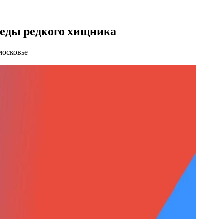
еды редкого хищника
московье