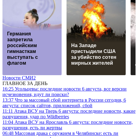
Германия
запретила
российским
На Западе
гимнасткам
пристыдили США
Р
выступать с
за убийство сотен
в
флагом
мирных жителей
Новости СМИ2
ГЛАВНОЕ ЗА ДЕНЬ
16:25
Усольцевы: последние новости 6 августа, все версии
исчезновения, идут ли поиски?
13:37
Что за массовый сбой интернета в России сегодня, 6
августа: список сайтов, приложений, сбой
11:11
Атака ВСУ на Тверь 6 августа: последние новости, какие
разрушения, удар по Wildberries
11:04
Атака ВСУ на Ярославль 6 августа: последние новости,
разрушения, есть ли жертвы
06:48
Массовая драка с оружием в Челябинске: есть ли