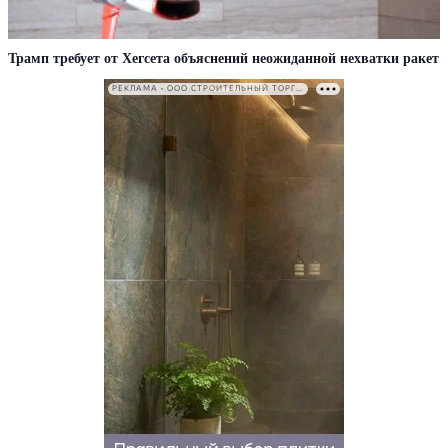
Трамп требует от Хегсета объяснений неожиданной нехватки ракет
РЕКЛАМА • ООО СТРОИТЕЛЬНЫЙ ТОРГОВЫЙ ДОМ «ПЕТРОВИЧ». ИНН: 7802348846