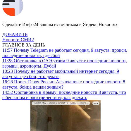
Сделайте Инфо24 вашим источником в Яндекс.Новостях
ДОБАВИТЬ
Новости СМИ2
ГЛАВНОЕ ЗА ДЕНЬ
11:57
Почему Telegram не работает сегодня, 9 августа: прокси,
последние новости, где сбой
11:28
Обстановка в ОАЭ утром 9 августа: последние новости,
взрывы, аэропорты, Дубай
10:23
Почему не работает мобильный интернет сегодня, 9
августа: где сбои, что делать
16:28
Поиск Героя России Асылханова: последние новости 8
августа, бойца нашли живым?
14:52
Обстановка в Крыму: последние новости 8 августа, что
с бензином и электричеством, как доехать
РЕКЛАМА • ООО СТРОИТЕЛЬНЫЙ ТОРГОВЫЙ ДОМ «ПЕТРОВИЧ». ИНН: 7802348846