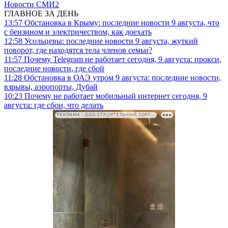
Новости СМИ2
ГЛАВНОЕ ЗА ДЕНЬ
13:57
Обстановка в Крыму: последние новости 9 августа, что
с бензином и электричеством, как доехать
12:58
Усольцевы: последние новости 9 августа, жуткий
поворот, где находятся тела членов семьи?
11:57
Почему Telegram не работает сегодня, 9 августа: прокси,
последние новости, где сбой
11:28
Обстановка в ОАЭ утром 9 августа: последние новости,
взрывы, аэропорты, Дубай
10:23
Почему не работает мобильный интернет сегодня, 9
августа: где сбои, что делать
РЕКЛАМА • ООО СТРОИТЕЛЬНЫЙ ТОРГОВЫЙ ДОМ «ПЕТРОВИЧ». ИНН: 7802348846