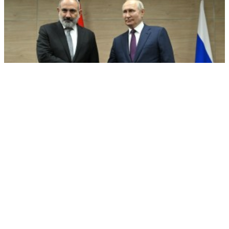
Армения поплатилась, решив предать Россию
РЕКЛАМА • ООО СТРОИТЕЛЬНЫЙ ТОРГОВЫЙ ДОМ «ПЕТРОВИЧ». ИНН: 7802348846