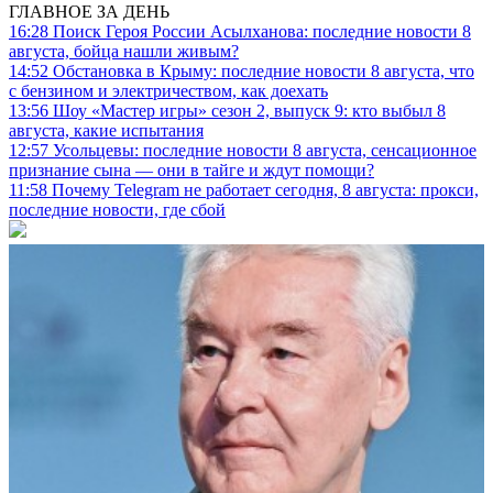
ГЛАВНОЕ ЗА ДЕНЬ
16:28
Поиск Героя России Асылханова: последние новости 8
августа, бойца нашли живым?
14:52
Обстановка в Крыму: последние новости 8 августа, что
с бензином и электричеством, как доехать
13:56
Шоу «Мастер игры» сезон 2, выпуск 9: кто выбыл 8
августа, какие испытания
12:57
Усольцевы: последние новости 8 августа, сенсационное
признание сына — они в тайге и ждут помощи?
11:58
Почему Telegram не работает сегодня, 8 августа: прокси,
последние новости, где сбой