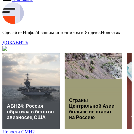
Сделайте Инфо24 вашим источником в Яндекс.Новостях
ДОБАВИТЬ
Страны
АБН24: Россия
Центральной Азии
Р
обратила в бегство
больше не ставят
м
авианосец США
на Россию
Новости СМИ2