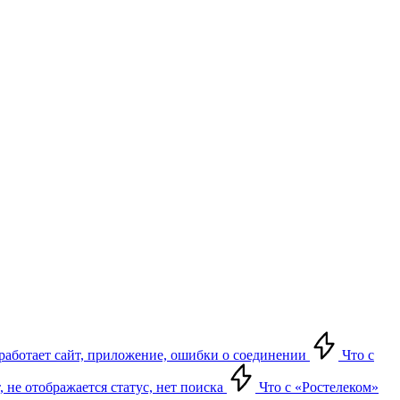
е работает сайт, приложение, ошибки о соединении
Что с
т, не отображается статус, нет поиска
Что с «Ростелеком»