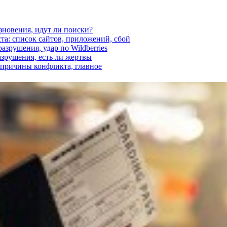
езновения, идут ли поиски?
ста: список сайтов, приложений, сбой
азрушения, удар по Wildberries
азрушения, есть ли жертвы
, причины конфликта, главное