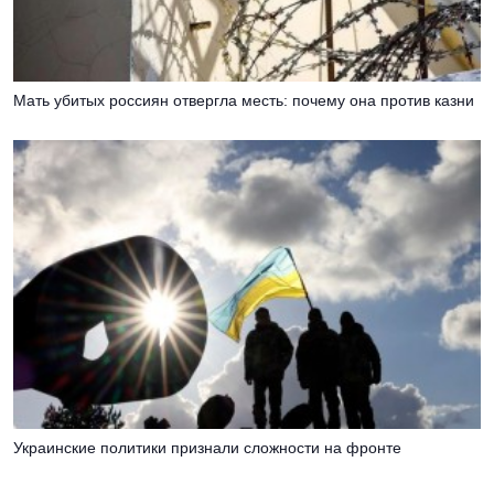
Мать убитых россиян отвергла месть: почему она против казни
Украинские политики признали сложности на фронте