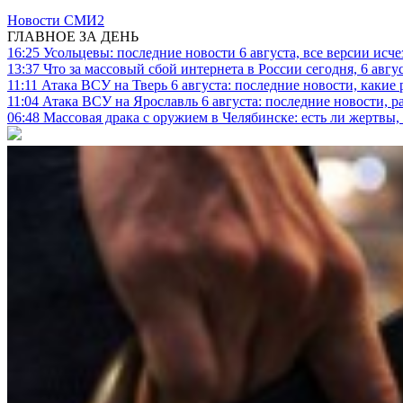
Новости СМИ2
ГЛАВНОЕ ЗА ДЕНЬ
16:25
Усольцевы: последние новости 6 августа, все версии исч
13:37
Что за массовый сбой интернета в России сегодня, 6 авгу
11:11
Атака ВСУ на Тверь 6 августа: последние новости, какие р
11:04
Атака ВСУ на Ярославль 6 августа: последние новости, р
06:48
Массовая драка с оружием в Челябинске: есть ли жертвы