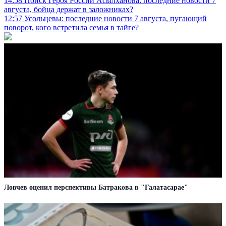
14:58
Поиск Героя России Асылханова: последние новости 7
августа, бойца держат в заложниках?
12:57
Усольцевы: последние новости 7 августа, пугающий
поворот, кого встретила семья в тайге?
Ловчев оценил перспективы Батракова в "Галатасарае"