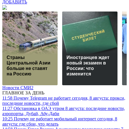
ДОБАВИТЬ
Страны
Иностранцев ждет
Центральной Азии
новый экзамен в
Ч
больше не ставят
России: что
на Россию
изменится
с
Новости СМИ2
ГЛАВНОЕ ЗА ДЕНЬ
11:58
Почему Telegram не работает сегодня, 8 августа: прокси,
последние новости, где сбой
11:27
Обстановка в ОАЭ утром 8 августа: последние новости,
аэропорты, Дубай, Абу-Даби
10:25
Почему не работает мобильный интернет сегодня, 8
августа: где сбои, что делать